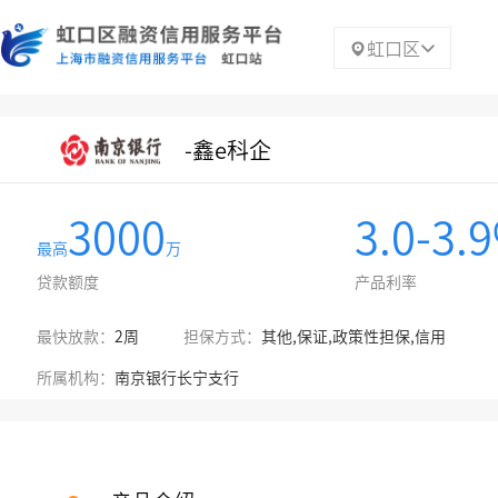
虹口区
-鑫e科企
3000
3.0-3.
最高
万
贷款额度
产品利率
最快放款：
2周
担保方式：
其他,保证,政策性担保,信用
所属机构：
南京银行长宁支行